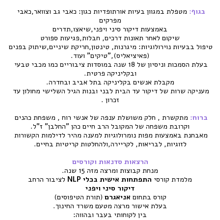
בגוף:
 מטפלת במגוון בעיות אורתופדיות כגון: כאבי גב וצוואר,כאבי 
מפרקים
באמצעות דיקור סיני ויפני,שיאצו,תדרים
שיקום לאחר תאונות דרכים, חבלות,פגיעות ספורט
טיפול בבעיות נוירולוגיות: מיגרנות, טינטון,חריקת שיניים,שיתוק בפנים 
(פאיציאליס),"טיקים" ועוד.
בעלת הסמכות וניסיון של 18 שנה במוסדות ציבוריים כמו מכבי טבעי 
ובקליניקה פרטית.
מקבלת אנשים בקליניקה בתל אביב ובחדרה.
מעניקה שרות של דיקור עד הבית לבני ובנות הגיל השלישי מחולון עד 
זכרון .
ברוח: 
מתקשרת , חלק משושלת ענפה של אנשי רוח , משפחת כהנים 
וקרובת משפחה של המקובל הרב חיים כהן "החלבן" ז"ל.
מאבחנת באמצעות מפות נומרולוגיות למענה מהיר לדילמות הקשורות 
לזוגיות, לבריאות, לקריירה,ולהחלטות קריטיות בחיים.
הרצאות סדנאות וקורסים
מנחת קבוצות ומרצה מזה 15 שנה.
מלמדת קורסי 
התפתחות אישית בכלי NLP 
לציבור הרחב
דיקור סיני ויפני
קורס בתחום 
אניאגרם 
(תורת הטיפוסים)
בעלת אישור מרצה מטעם משרד החינוך.
בין לקוחותי בעבר ובהווה: