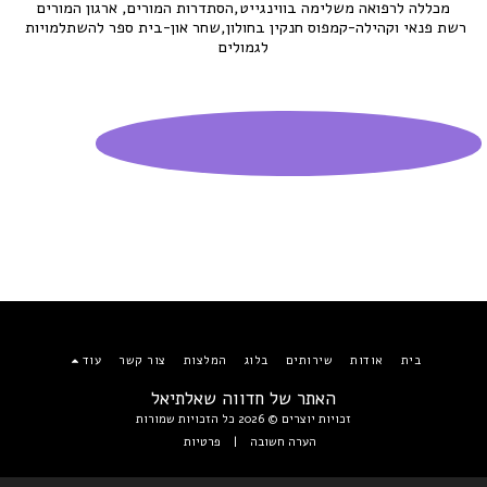
מכללה לרפואה משלימה בווינגייט,הסתדרות המורים, ארגון המורים
רשת פנאי וקהילה-קמפוס חנקין בחולון,שחר און-בית ספר להשתלמויות 
לגמולים
בית
אודות
שירותים
בלוג
המלצות
צור קשר
עוד
האתר של חדווה שאלתיאל
זכויות יוצרים © 2026 כל הזכויות שמורות
הערה חשובה
|
פרטיות