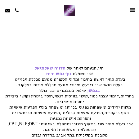
 היי,הגעתם לאתר של 
חדווה שאלתיאל
אני מטפלת
גוף נפש ורוח
בעלת תואר ראשון בחינוך ומדעי הספורט מטעם מכללת וינגייט.
בעלת תואר שני בייעוץ חינוכי מטעם מכללת אורות באלקנה.
בנפש;
 טיפול במבוגרים ובני נוער
בחרדות,דימוי עצמי נמוך,קושי בוויסות רגשי,חוסר ביטחון וקושי ביצירת 
יחסים מיטיבים.
מלווה יחידים ומשפחות נפגעי בני זוג ומשפחה בעלי הפרעות אישיות 
כגון: נרקסיזם,הפרעת אישיות גבולית ,הפרעת אישיות סכיזואידית 
והפרעת אישיות נמנעת.
אני בעלת תואר שני בייעוץ חינוכי ומטפלת בשיטות: CBT,NLP;DBT, 
קונסטלציה משפחתית ואימגו.
מקבלת בקליניקה בתל אביב בחדרה ובזום